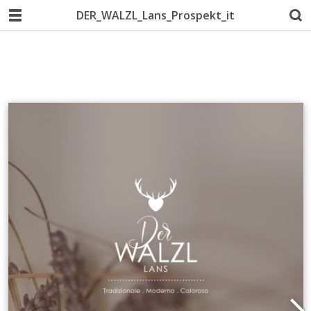
DER_WALZL_Lans_Prospekt_it