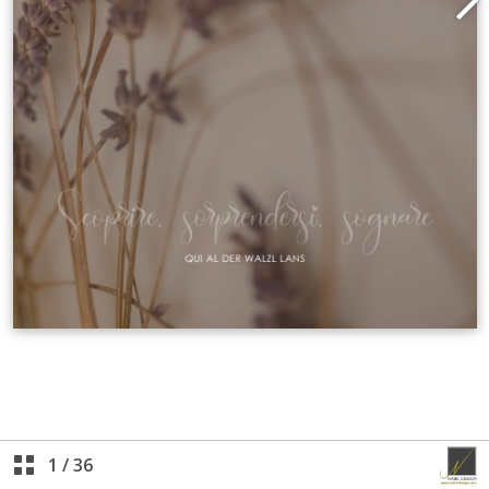
1
/
36